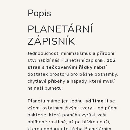
Popis
PLANETÁRNÍ
ZÁPISNÍK
Jednoduchost, minimalismus a přírodní
styl nabízí náš Planetární zápisník.
192
stran s tečkovanými řádky
nabízí
dostatek prostoru pro běžné poznámky,
chytlavé příběhy a nápady, které myslí
na naši planetu.
Planetu máme jen jednu,
sdílíme ji
se
všemi ostatními živými tvory – od půdní
bakterie, která pomáhá vyrůst vaší
oblíbené rostlině, až po blízkou duši,
kterou obdarujete třeba Planetárním