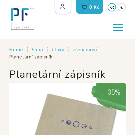
0 Kč
Kč
€
Home
Shop
bloky
záznamové
Planetární zápisník
Planetární zápisník
-
35
%