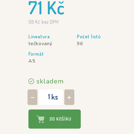
71
Kč
59
Kč
bez DPH
Lineatura
Počet listů
tečkovaný
96
Formát
A5
skladem
ks
−
+
DO KOŠÍKU