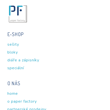
E-SHOP
sešity
bloky
diáře a zápisníky
speciální
O NÁS
home
o paper factory
partnerské prodejny