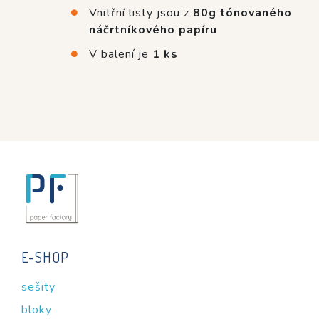
Vnitřní listy jsou z
80g tónovaného
náčrtníkového papíru
V balení je
1 ks
E-SHOP
sešity
bloky