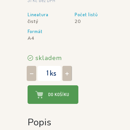
31
Kč
bez DPH
Lineatura
Počet listů
čistý
20
Formát
A4
skladem
ks
−
+
DO KOŠÍKU
Popis