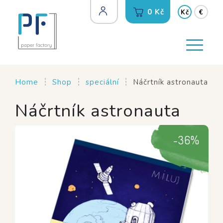
0 Kč
Kč
€
Home
Shop
speciální
Náčrtník astronauta
Náčrtník astronauta
-
36
%