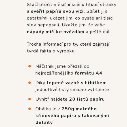
Stačí otočit měsíční scénu titulní stránky
a
svěřit papíru svou vizi.
Sdílet ji s
ostatními, ukázat jim, co byste ani tisíci
slov nepopsali. Ukažte jim, že vaše
nápady míří ke hvězdám
a ještě dál.
Trocha informací pro ty, které zajímají
tvrdá fakta o výrobku:
Náčrtník jsme ořezali do
nejrozšířenějšího
formátu A4
Díky
lepené vazbě s hřbítkem
jednotlivé listy snadno vytrhnete
Uvnitř najdete
20 listů papíru
Obálka je z
250g matného
křídového papíru s lakovanými
detaily