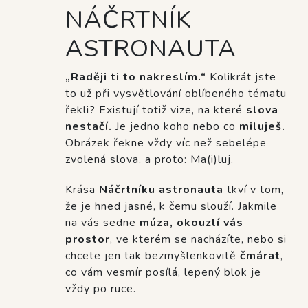
NÁČRTNÍK
ASTRONAUTA
„Raději ti to nakreslím.“
Kolikrát jste
to už při vysvětlování oblíbeného tématu
řekli? Existují totiž vize, na které
slova
nestačí.
Je jedno koho nebo co
miluješ.
Obrázek řekne vždy víc než sebelépe
zvolená slova, a proto: Ma(i)luj.
Krása
Náčrtníku astronauta
tkví v tom,
že je hned jasné, k čemu slouží. Jakmile
na vás sedne
múza, okouzlí vás
prostor
, ve kterém se nacházíte, nebo si
chcete jen tak bezmyšlenkovitě
čmárat
,
co vám vesmír posílá, lepený blok je
vždy po ruce.